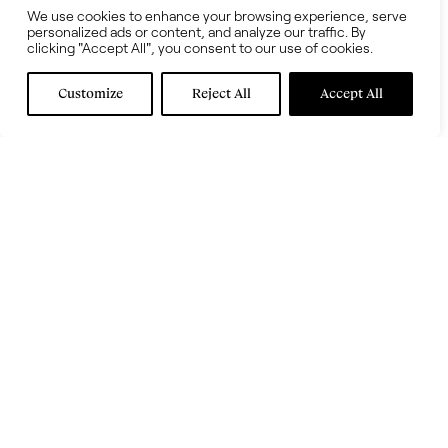
We use cookies to enhance your browsing experience, serve
personalized ads or content, and analyze our traffic. By
clicking "Accept All", you consent to our use of cookies.
Customize
Reject All
Accept All
Quien entra en una de las siete AP Houses de Audemars Piguet
repartidas alrededor del mundo, comparte una idéntica pasión: los
relojes más hermosos. Rodeados de arte contemporáneo, los
amantes de la exclusiva firma de relojería suiza encuentran en ellas
un segundo hogar en el que disfrutar de la comodidad y explorar la
cultura de las ciudades más vibrantes.
En este nuevo espacio, interni.onesti ha dado forma al suelo de
madera natural Slide de Natural Genius de Listone Giordano, un
modelo diseñado por Daniele Lago que explora con maestría el
gusto por la composición modular, de madera natural de roble