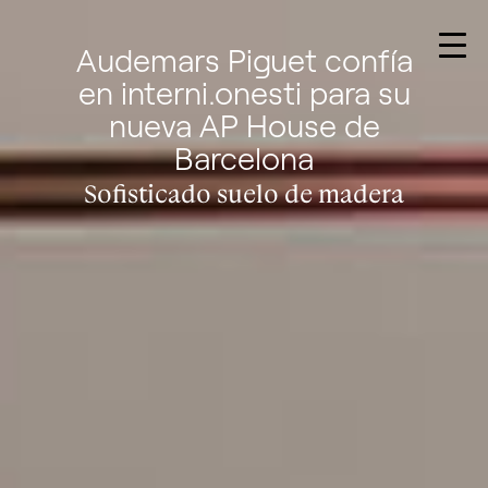
Audemars Piguet confía
en interni.onesti para su
nueva AP House de
Barcelona
Sofisticado suelo de madera