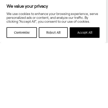
We value your privacy
We use cookies to enhance your browsing experience, serve
personalized ads or content, and analyze our traffic. By
clicking "Accept All", you consent to our use of cookies.
Customize
Reject All
Accept All
Acepta los términos y las
condiciones de uso
Acepta recibir información sobre novedades en
interni.onesti
WHATSAPP
SÍGUENOS
+34 651 689 767
Facebook
Instagram
INTERNI.ONESTI BARCELONA
Pinterest
SHOWROOM
Linkedin
Calle Diputació, 299
TÉRMINOS Y
08009 Barcelona
CONDICIONES
+34 934 583 282
info@internionesti.com
Política de privacidad
Política de cookies
INTERNI.ONESTI MARBELLA
Aviso Legal
+34 685 904 980