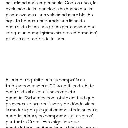
actualidad sería impensable. Con los años, la
evolución de la tecnología ha hecho que la
planta avance a una velocidad increíble. En
agosto hemos inaugurado una línea de
control de la materia prima por escáner que
integra un complejí
simo sistema inform
á
tico
”,
precisa el director de Interni.
El primer requisito para la compañía es
trabajar con madera 100 % certificada. Este
control da al cliente una completa
garantí
a.
“Sabemos con total exactitud qué
procesos se han realizado y de dónde viene
la madera porque gestionamos toda nuestra
materia prima y no compramos a terceros”,
puntualiza Oromí.
Esto significa que
desde
Interni, en Barcelona
,
o bien desde las