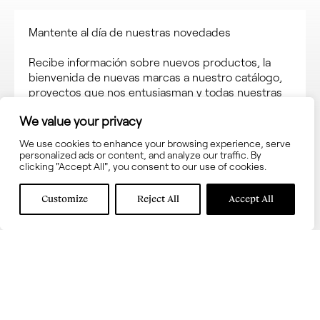
Mantente al día de nuestras novedades
Recibe información sobre nuevos productos, la
bienvenida de nuevas marcas a nuestro catálogo,
proyectos que nos entusiasman y todas nuestras
noticias a través de nuestra newsletter. Suscríbete
We value your privacy
para recibir actualizaciones y no perderte nada.
We use cookies to enhance your browsing experience, serve
personalized ads or content, and analyze our traffic. By
clicking "Accept All", you consent to our use of cookies.
Customize
Reject All
Accept All
Acepta los términos y las
condiciones de uso
Acepta recibir información sobre novedades en
interni.onesti